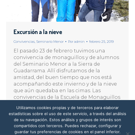
Excursión a la nieve
Convivencias
,
Seminario Menor
Por
admin
febrero 25, 2019
El pasado 23 de febrero tuvimos una
convivencia de monaguillos y de alumnos
del Seminario Menor a la Sierra de
Guadarrama. Allí disfrutamos de la
amistad, del buen tiempo que nos está
acompañando este invierno y de la nieve
que aún quedaba en las cimas. Las
convivencias de la Escuela de Monaguillos
las comenzamos a…
Utilizamos cookies propias y de terceros para elaborar
estadísticas sobre el uso de este servicio, a través del análisis
de su navegación. Estos análisis y grupos de interés son
compartidos con terceros. Puedes rechazar, configurar y
guardar tus preferencias de cookies en el panel inferior.