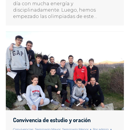
día con mucha energía y
disciplinadamente. Luego, hemos
empezado las olimpiadas de este…
Convivencia de estudio y oración
Convivencias
,
Seminario Mayor
,
Seminario Menor
Por
admin